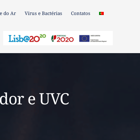
e do Ar
Vírus e Bactérias
Contatos
ade do Ar
Vírus e Bactérias
Contatos
ador e UVC