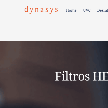
Home
UVC
Desin
Home
UVC
Desi
Filtros H