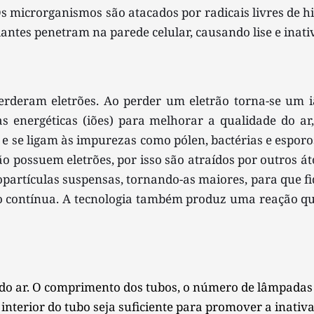
 Os microrganismos são atacados por radicais livres de h
dantes penetram na parede celular, causando lise e inat
deram eletrões. Ao perder um eletrão torna-se um ião
s energéticas (iões) para melhorar a qualidade do ar, 
 se ligam às impurezas como pólen, bactérias e esporos. 
o possuem eletrões, por isso são atraídos por outros á
partículas suspensas, tornando-as maiores, para que fiq
o contínua. A tecnologia também produz uma reação qu
do ar. O comprimento dos tubos, o número de lâmpadas e 
nterior do tubo seja suficiente para promover a inativaç